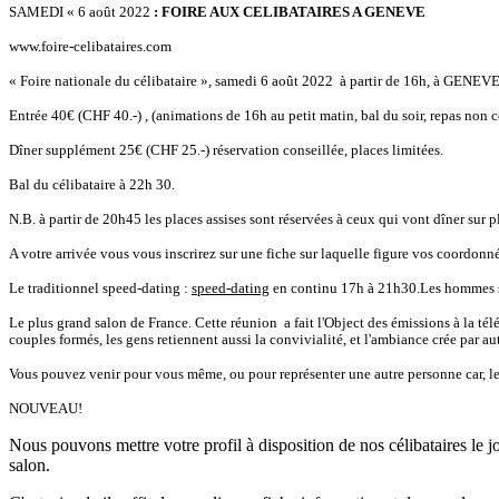
SAMEDI « 6 août 2022
: FOIRE AUX CELIBATAIRES A GENEVE
www.foire-celibataires.com
« Foire nationale du célibataire », samedi 6 août 2022 à partir de 16h, à GENEV
Entrée 40€ (CHF 40.-) , (animations de 16h au petit matin, bal du soir, repas non c
Dîner supplément 25€
(CHF 25.-) réservation conseillée, places limitées.
Bal du célibataire à 22h 30.
N.B. à partir de 20h45 les places assises sont réservées à ceux qui vont dîner sur p
A votre arrivée vous vous inscrirez sur une fiche sur laquelle figure vos coordonnées
Le traditionnel speed-dating :
speed-dating
en continu 17h à 21h30.Les hommes son
Le plus grand salon de France. Cette réunion a fait l'Object des émissions à la tél
couples formés, les gens retiennent aussi la convivialité, et l'ambiance crée par a
Vous pouvez venir pour vous même, ou pour représenter une autre personne car, le m
NOUVEAU!
Nous pouvons mettre votre profil à disposition de nos célibataires le j
salon.