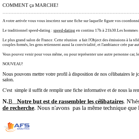
COMMENT ça MARCHE!
A votre arrivée vous vous inscrirez sur une fiche sur laquelle figure vos coordonnées
Le traditionnel speed-dating :
speed-dating
en continu 17h à 21h30.Les hommes son
Le plus grand salon de France. Cette réunion a fait l'Object des émissions à la tél
couples formés, les gens retiennent aussi la convivialité, et l'ambiance crée par a
Vous pouvez venir pour vous même, ou pour représenter une autre personne car, le m
NOUVEAU!
Nous pouvons mettre votre profil à disposition de nos célibataires le j
salon.
C'est simple il suffit de remplir une fiche informative et de nous la 
N.
B
Notre but est de rassembler les célibataires
. N'hé
de recherche
. Nous n'avons pas la même technique que l