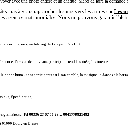
renvoyer avec une photo entière et un chèque. Merci de faire la demande 
sitez pas à vous rapprocher les uns vers les autres car
Les o
es agences matrimoniales. Nous ne pouvons garantir l'alch
vers la musique, un speed-dating de 17 h jusqu’à 21h30.
irment et l'arrivée de nouveaux participants rend la soirée plus intense.
e la bonne humeur des participants est à son comble, la musique, la danse et le bar
usique, Speed-dating.
ourg En Bresse.
Tel 00336 23 67 56 28… 0041779821482
ret 01000 Bourg en Bresse