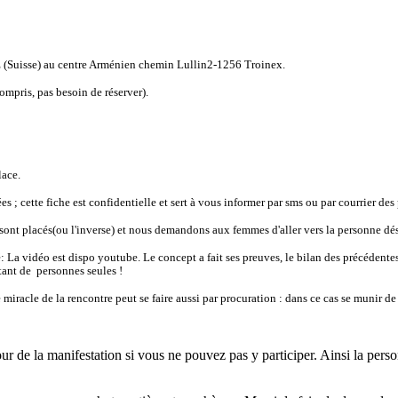
E (Suisse) au centre Arménien chemin Lullin2-1256 Troinex.
ompris, pas besoin de réserver).
lace.
 ; cette fiche est confidentielle et sert
à vous informer par sms ou par courrier des
t placés(ou l'inverse) et nous demandons aux femmes d'aller vers la personne dési
é: La vidéo est dispo youtube. Le concept a fait ses preuves, le bilan des précédente
utant de personnes seules !
iracle de la rencontre peut se faire aussi par procuration : dans ce cas se munir de
our de la manifestation si vous ne pouvez pas y participer. Ainsi la pers