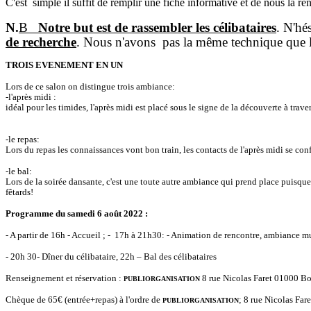
C'est simple il suffit de remplir une fiche informative et de nous la 
N.
B
Notre but est de rassembler les célibataires
. N'hé
de recherche
. Nous n'avons pas la même technique que l
TROIS EVENEMENT EN UN
Lors de ce salon on distingue trois ambiance:
-l'après midi :
idéal pour les timides, l'après midi est placé sous le signe de la découverte à tra
-le repas:
Lors du repas les connaissances vont bon train, les contacts de l'après midi se conf
-le bal:
Lors de la soirée dansante, c'est une toute autre ambiance qui prend place puisqu
fêtards!
Programme du
samedi 6 août 2022 :
- A partir de 16h - Accueil ; - 17h à 21h30: - Animation de rencontre, ambiance m
- 20h 30- Dîner du célibataire, 22h – Bal des célibataires
Renseignement et réservation :
8 rue Nicolas Faret 01000 B
PUBLIORGANISATION
Chèque de 65€ (entrée+repas) à l'ordre de
; 8 rue Nicolas Fa
PUBLIORGANISATION