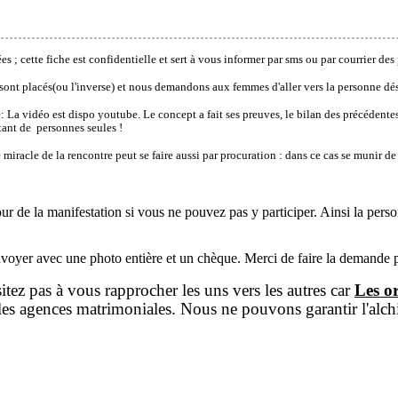
 ; cette fiche est confidentielle et sert
à vous informer par sms ou par courrier des
t placés(ou l'inverse) et nous demandons aux femmes d'aller vers la personne dési
é: La vidéo est dispo youtube. Le concept a fait ses preuves, le bilan des précédente
utant de personnes seules !
iracle de la rencontre peut se faire aussi par procuration : dans ce cas se munir de
our de la manifestation si vous ne pouvez pas y participer. Ainsi la pers
renvoyer avec une photo entière et un chèque. Merci de faire la demande 
sitez pas à vous rapprocher les uns vers les autres car
Les o
es agences matrimoniales. Nous ne pouvons garantir l'alch