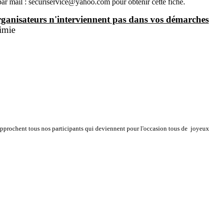
par mail :
securiservice@yahoo.com
pour obtenir cette fiche.
rganisateurs n'interviennent pas dans vos démarches
imie
 rapprochent tous nos participants qui deviennent pour l'occasion tous de joyeux